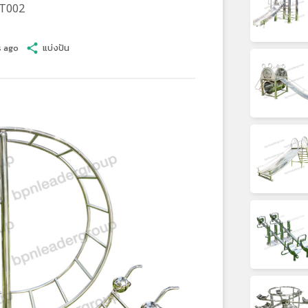
ST002
s ago
share
แบ่งปัน