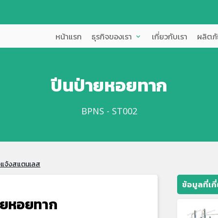
หน้าแรก
ธุรกิจของเรา
เกี่ยวกับเรา
ผลิตภ
expand_more
ปีนป่ายหอยทาก
BPNS - ST002
งแจ้งสแตนเลส
ข้อมูลที่เก
่ายหอยทาก