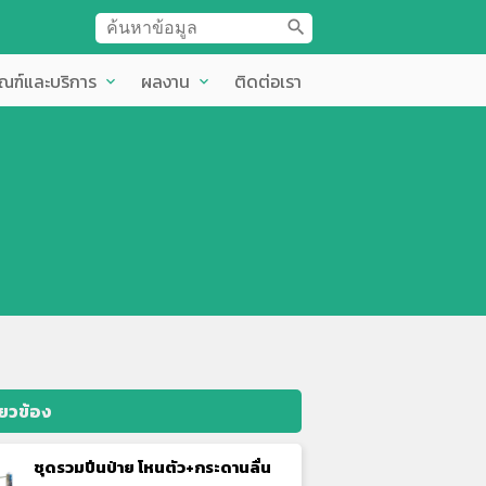
search
ัณฑ์และบริการ
ผลงาน
ติดต่อเรา
expand_more
expand_more
ี่ยวข้อง
ชุดรวมปีนป่าย โหนตัว+กระดานลื่น