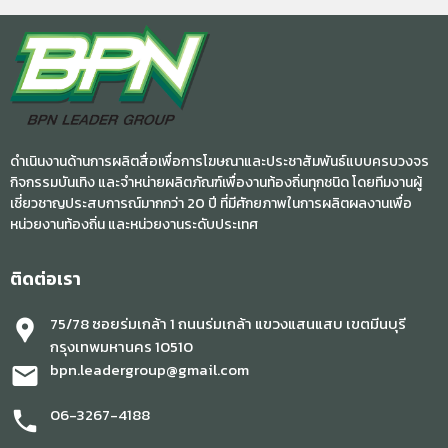
ดำเนินงานด้านการผลิตสื่อเพื่อการโฆษณาและประชาสัมพันธ์แบบครบวงจร
กิจกรรมบันเทิง และจำหน่ายผลิตภัณฑ์เพื่องานท้องถิ่นทุกชนิด โดยทีมงานผู้
เชี่ยวชาญประสบการณ์มากกว่า 20 ปี ที่มีศักยภาพในการผลิตผลงานเพื่อ
หน่วยงานท้องถิ่น และหน่วยงานระดับประเทศ
ติดต่อเรา
75/78 ซอยร่มเกล้า 1 ถนนร่มเกล้า แขวงแสนแสบ เขตมีนบุรี
location_pin
กรุงเทพมหานคร 10510
bpn.leadergroup@gmail.com
mail
06-3267-4188
phone