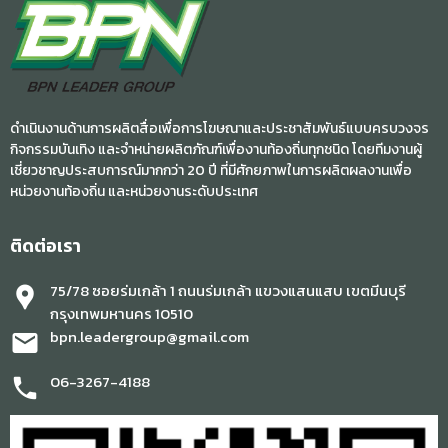
ดำเนินงานด้านการผลิตสื่อเพื่อการโฆษณาและประชาสัมพันธ์แบบครบวงจร
กิจกรรมบันเทิง และจำหน่ายผลิตภัณฑ์เพื่องานท้องถิ่นทุกชนิด โดยทีมงานผู้
เชี่ยวชาญประสบการณ์มากกว่า 20 ปี ที่มีศักยภาพในการผลิตผลงานเพื่อ
หน่วยงานท้องถิ่น และหน่วยงานระดับประเทศ
ติดต่อเรา
75/78 ซอยร่มเกล้า 1 ถนนร่มเกล้า แขวงแสนแสบ เขตมีนบุรี
location_pin
กรุงเทพมหานคร 10510
bpn.leadergroup@gmail.com
mail
06-3267-4188
phone