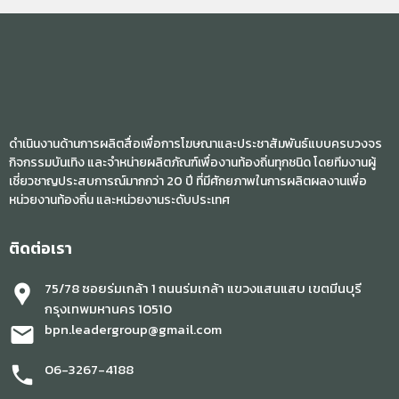
ดำเนินงานด้านการผลิตสื่อเพื่อการโฆษณาและประชาสัมพันธ์แบบครบวงจร
กิจกรรมบันเทิง และจำหน่ายผลิตภัณฑ์เพื่องานท้องถิ่นทุกชนิด โดยทีมงานผู้
เชี่ยวชาญประสบการณ์มากกว่า 20 ปี ที่มีศักยภาพในการผลิตผลงานเพื่อ
หน่วยงานท้องถิ่น และหน่วยงานระดับประเทศ
ติดต่อเรา
75/78 ซอยร่มเกล้า 1 ถนนร่มเกล้า แขวงแสนแสบ เขตมีนบุรี
location_pin
กรุงเทพมหานคร 10510
bpn.leadergroup@gmail.com
mail
06-3267-4188
phone