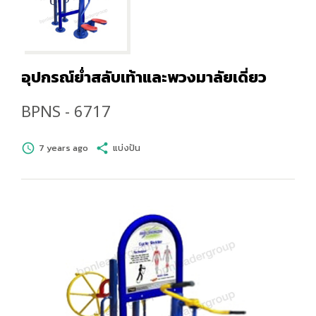
อุปกรณ์ย่ำสลับเท้าและพวงมาลัยเดี่ยว
BPNS - 6717
schedule
7 years ago
share
แบ่งปัน