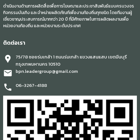
ดำเนินงานด้านการผลิตสื่อเพื่อการโฆษณาและประชาสัมพันธ์แบบครบวงจร
กิจกรรมบันเทิง และจำหน่ายผลิตภัณฑ์เพื่องานท้องถิ่นทุกชนิด โดยทีมงานผู้
เชี่ยวชาญประสบการณ์มากกว่า 20 ปี ที่มีศักยภาพในการผลิตผลงานเพื่อ
หน่วยงานท้องถิ่น และหน่วยงานระดับประเทศ
ติดต่อเรา
75/78 ซอยร่มเกล้า 1 ถนนร่มเกล้า แขวงแสนแสบ เขตมีนบุรี
location_pin
กรุงเทพมหานคร 10510
bpn.leadergroup@gmail.com
mail
06-3267-4188
phone