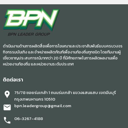
ดำเนินงานด้านการผลิตสื่อเพื่อการโฆษณาและประชาสัมพันธ์แบบครบวงจร
กิจกรรมบันเทิง และจำหน่ายผลิตภัณฑ์เพื่องานท้องถิ่นทุกชนิด โดยทีมงานผู้
เชี่ยวชาญประสบการณ์มากกว่า 20 ปี ที่มีศักยภาพในการผลิตผลงานเพื่อ
หน่วยงานท้องถิ่น และหน่วยงานระดับประเทศ
ติดต่อเรา
75/78 ซอยร่มเกล้า 1 ถนนร่มเกล้า แขวงแสนแสบ เขตมีนบุรี
location_pin
กรุงเทพมหานคร 10510
bpn.leadergroup@gmail.com
mail
06-3267-4188
phone