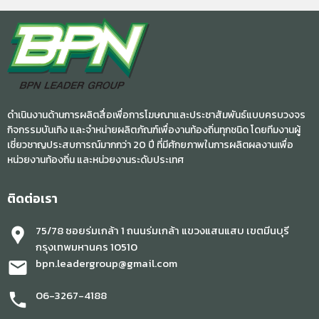
ดำเนินงานด้านการผลิตสื่อเพื่อการโฆษณาและประชาสัมพันธ์แบบครบวงจร
กิจกรรมบันเทิง และจำหน่ายผลิตภัณฑ์เพื่องานท้องถิ่นทุกชนิด โดยทีมงานผู้
เชี่ยวชาญประสบการณ์มากกว่า 20 ปี ที่มีศักยภาพในการผลิตผลงานเพื่อ
หน่วยงานท้องถิ่น และหน่วยงานระดับประเทศ
ติดต่อเรา
75/78 ซอยร่มเกล้า 1 ถนนร่มเกล้า แขวงแสนแสบ เขตมีนบุรี
location_pin
กรุงเทพมหานคร 10510
bpn.leadergroup@gmail.com
mail
06-3267-4188
phone