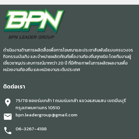
ดำเนินงานด้านการผลิตสื่อเพื่อการโฆษณาและประชาสัมพันธ์แบบครบวงจร
กิจกรรมบันเทิง และจำหน่ายผลิตภัณฑ์เพื่องานท้องถิ่นทุกชนิด โดยทีมงานผู้
เชี่ยวชาญประสบการณ์มากกว่า 20 ปี ที่มีศักยภาพในการผลิตผลงานเพื่อ
หน่วยงานท้องถิ่น และหน่วยงานระดับประเทศ
ติดต่อเรา
75/78 ซอยร่มเกล้า 1 ถนนร่มเกล้า แขวงแสนแสบ เขตมีนบุรี
location_pin
กรุงเทพมหานคร 10510
bpn.leadergroup@gmail.com
mail
06-3267-4188
phone