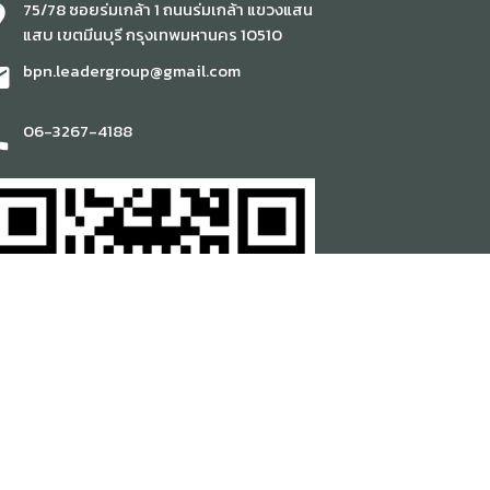
75/78 ซอยร่มเกล้า 1 ถนนร่มเกล้า แขวงแสน
n_pin
แสบ เขตมีนบุรี กรุงเทพมหานคร 10510
bpn.leadergroup@gmail.com
il
06-3267-4188
ne