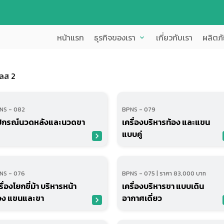
หน้าแรก
ธุรกิจของเรา
เกี่ยวกับเรา
ผลิตภ
expand_more
ลส 2
NS - 082
BPNS - 079
ปกรณ์นวดหลังและนวดขา
เครื่องบริหารท้อง และแขน
แบบคู่
navigate_next
n
NS - 076
BPNS - 075 | ราคา 83,000 บาท
รื่องโยกขี่ม้า บริหารหน้า
เครื่องบริหารขา แบบเดิน
อง แขนและขา
อากาศเดี่ยว
navigate_next
n