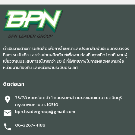
ดำเนินงานด้านการผลิตสื่อเพื่อการโฆษณาและประชาสัมพันธ์แบบครบวงจร
กิจกรรมบันเทิง และจำหน่ายผลิตภัณฑ์เพื่องานท้องถิ่นทุกชนิด โดยทีมงานผู้
เชี่ยวชาญประสบการณ์มากกว่า 20 ปี ที่มีศักยภาพในการผลิตผลงานเพื่อ
หน่วยงานท้องถิ่น และหน่วยงานระดับประเทศ
ติดต่อเรา
75/78 ซอยร่มเกล้า 1 ถนนร่มเกล้า แขวงแสนแสบ เขตมีนบุรี
location_pin
กรุงเทพมหานคร 10510
bpn.leadergroup@gmail.com
mail
06-3267-4188
phone