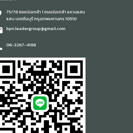
75/78 ซอยร่มเกล้า 1 ถนนร่มเกล้า แขวงแสน
n_pin
แสบ เขตมีนบุรี กรุงเทพมหานคร 10510
bpn.leadergroup@gmail.com
il
06-3267-4188
ne