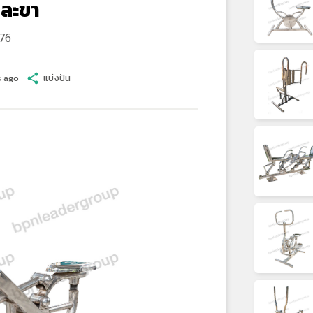
ละขา
76
s ago
share
แบ่งปัน