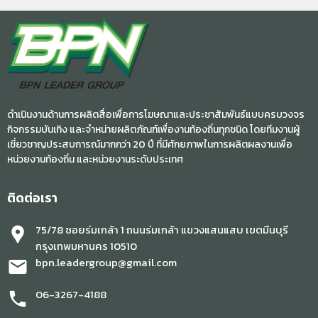
ดำเนินงานด้านการผลิตสื่อเพื่อการโฆษณาและประชาสัมพันธ์แบบครบวงจร
กิจกรรมบันเทิง และจำหน่ายผลิตภัณฑ์เพื่องานท้องถิ่นทุกชนิด โดยทีมงานผู้
เชี่ยวชาญประสบการณ์มากกว่า 20 ปี ที่มีศักยภาพในการผลิตผลงานเพื่อ
หน่วยงานท้องถิ่น และหน่วยงานระดับประเทศ
ติดต่อเรา
75/78 ซอยร่มเกล้า 1 ถนนร่มเกล้า แขวงแสนแสบ เขตมีนบุรี
location_pin
กรุงเทพมหานคร 10510
bpn.leadergroup@gmail.com
mail
06-3267-4188
phone